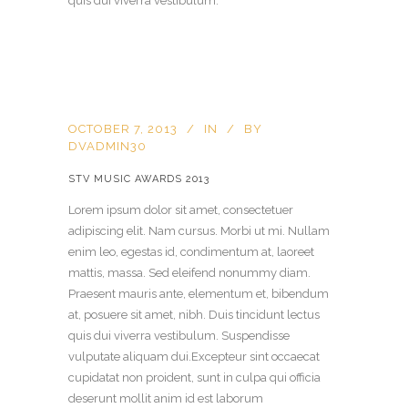
quis dui viverra vestibulum.
OCTOBER 7, 2013
IN
BY
DVADMIN30
STV MUSIC AWARDS 2013
Lorem ipsum dolor sit amet, consectetuer
adipiscing elit. Nam cursus. Morbi ut mi. Nullam
enim leo, egestas id, condimentum at, laoreet
mattis, massa. Sed eleifend nonummy diam.
Praesent mauris ante, elementum et, bibendum
at, posuere sit amet, nibh. Duis tincidunt lectus
quis dui viverra vestibulum. Suspendisse
vulputate aliquam dui.Excepteur sint occaecat
cupidatat non proident, sunt in culpa qui officia
deserunt mollit anim id est laborum