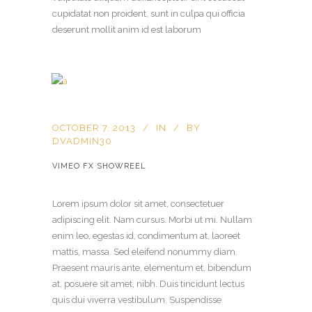
cupidatat non proident, sunt in culpa qui officia
deserunt mollit anim id est laborum
OCTOBER 7, 2013
IN
BY
DVADMIN30
VIMEO FX SHOWREEL
Lorem ipsum dolor sit amet, consectetuer
adipiscing elit. Nam cursus. Morbi ut mi. Nullam
enim leo, egestas id, condimentum at, laoreet
mattis, massa. Sed eleifend nonummy diam.
Praesent mauris ante, elementum et, bibendum
at, posuere sit amet, nibh. Duis tincidunt lectus
quis dui viverra vestibulum. Suspendisse