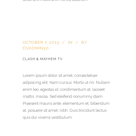
OCTOBER 7, 2013
IN
BY
DVADMIN30
CLASH & MAYHEM TV
Lorem ipsum dolor sit amet, consectetuer
adipiscing elit. Nam cursus. Morbi ut mi. Nullam
enim leo, egestas id, condimentum at, laoreet
mattis, massa. Sed eleifend nonummy diam.
Praesent mauris ante, elementum et, bibendum
at, posuere sit amet, nibh. Duis tincidunt lectus
quis dui viverra vestibulum.