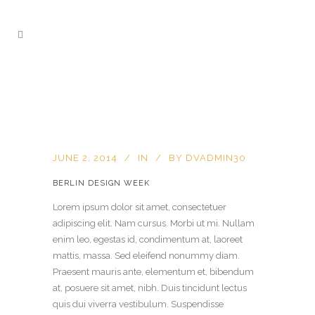
JUNE 2, 2014
IN
BY
DVADMIN30
BERLIN DESIGN WEEK
Lorem ipsum dolor sit amet, consectetuer
adipiscing elit. Nam cursus. Morbi ut mi. Nullam
enim leo, egestas id, condimentum at, laoreet
mattis, massa. Sed eleifend nonummy diam.
Praesent mauris ante, elementum et, bibendum
at, posuere sit amet, nibh. Duis tincidunt lectus
quis dui viverra vestibulum. Suspendisse