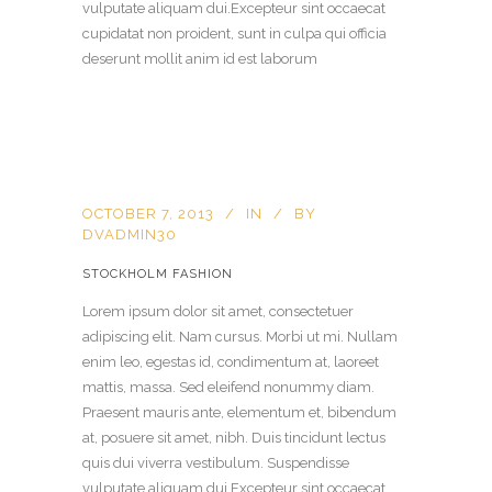
vulputate aliquam dui.Excepteur sint occaecat
cupidatat non proident, sunt in culpa qui officia
deserunt mollit anim id est laborum
OCTOBER 7, 2013
IN
BY
DVADMIN30
STOCKHOLM FASHION
Lorem ipsum dolor sit amet, consectetuer
adipiscing elit. Nam cursus. Morbi ut mi. Nullam
enim leo, egestas id, condimentum at, laoreet
mattis, massa. Sed eleifend nonummy diam.
Praesent mauris ante, elementum et, bibendum
at, posuere sit amet, nibh. Duis tincidunt lectus
quis dui viverra vestibulum. Suspendisse
vulputate aliquam dui.Excepteur sint occaecat