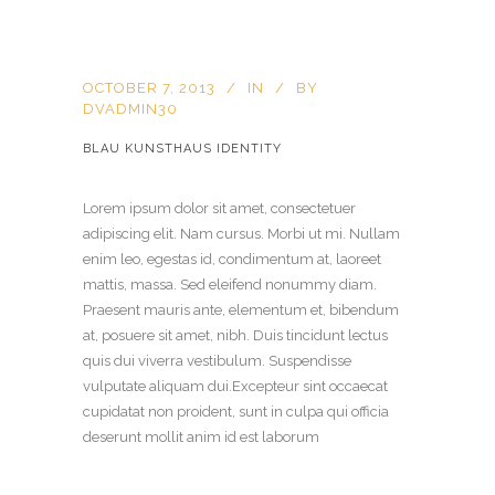
OCTOBER 7, 2013
IN
BY
DVADMIN30
BLAU KUNSTHAUS IDENTITY
Lorem ipsum dolor sit amet, consectetuer
adipiscing elit. Nam cursus. Morbi ut mi. Nullam
enim leo, egestas id, condimentum at, laoreet
mattis, massa. Sed eleifend nonummy diam.
Praesent mauris ante, elementum et, bibendum
at, posuere sit amet, nibh. Duis tincidunt lectus
quis dui viverra vestibulum. Suspendisse
vulputate aliquam dui.Excepteur sint occaecat
cupidatat non proident, sunt in culpa qui officia
deserunt mollit anim id est laborum