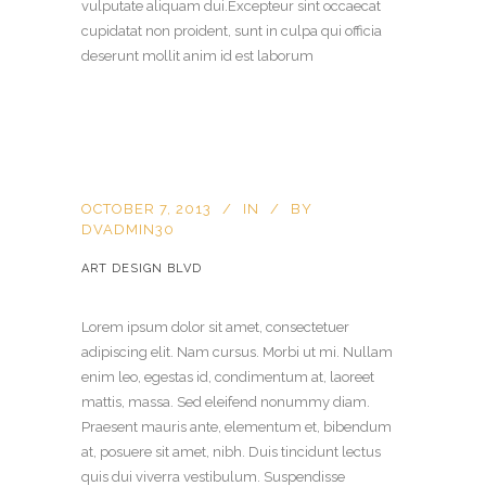
vulputate aliquam dui.Excepteur sint occaecat
cupidatat non proident, sunt in culpa qui officia
deserunt mollit anim id est laborum
OCTOBER 7, 2013
IN
BY
DVADMIN30
ART DESIGN BLVD
Lorem ipsum dolor sit amet, consectetuer
adipiscing elit. Nam cursus. Morbi ut mi. Nullam
enim leo, egestas id, condimentum at, laoreet
mattis, massa. Sed eleifend nonummy diam.
Praesent mauris ante, elementum et, bibendum
at, posuere sit amet, nibh. Duis tincidunt lectus
quis dui viverra vestibulum. Suspendisse