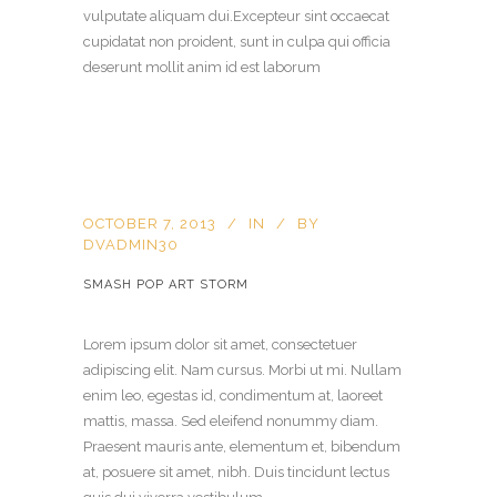
vulputate aliquam dui.Excepteur sint occaecat
cupidatat non proident, sunt in culpa qui officia
deserunt mollit anim id est laborum
OCTOBER 7, 2013
IN
BY
DVADMIN30
SMASH POP ART STORM
Lorem ipsum dolor sit amet, consectetuer
adipiscing elit. Nam cursus. Morbi ut mi. Nullam
enim leo, egestas id, condimentum at, laoreet
mattis, massa. Sed eleifend nonummy diam.
Praesent mauris ante, elementum et, bibendum
at, posuere sit amet, nibh. Duis tincidunt lectus