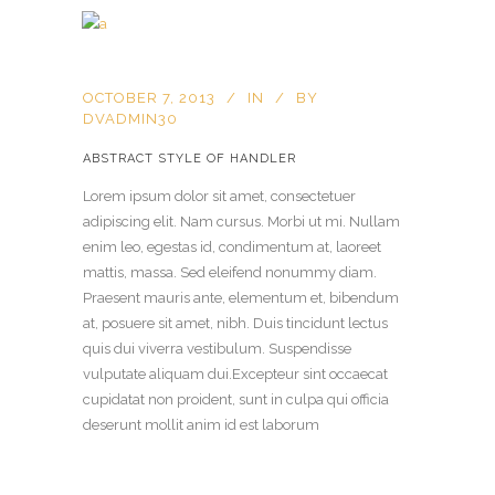
OCTOBER 7, 2013
IN
BY
DVADMIN30
ABSTRACT STYLE OF HANDLER
Lorem ipsum dolor sit amet, consectetuer
adipiscing elit. Nam cursus. Morbi ut mi. Nullam
enim leo, egestas id, condimentum at, laoreet
mattis, massa. Sed eleifend nonummy diam.
Praesent mauris ante, elementum et, bibendum
at, posuere sit amet, nibh. Duis tincidunt lectus
quis dui viverra vestibulum. Suspendisse
vulputate aliquam dui.Excepteur sint occaecat
cupidatat non proident, sunt in culpa qui officia
deserunt mollit anim id est laborum