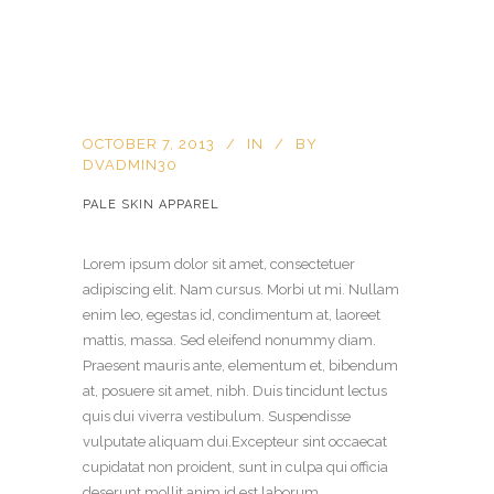
OCTOBER 7, 2013
IN
BY
DVADMIN30
PALE SKIN APPAREL
Lorem ipsum dolor sit amet, consectetuer
adipiscing elit. Nam cursus. Morbi ut mi. Nullam
enim leo, egestas id, condimentum at, laoreet
mattis, massa. Sed eleifend nonummy diam.
Praesent mauris ante, elementum et, bibendum
at, posuere sit amet, nibh. Duis tincidunt lectus
quis dui viverra vestibulum. Suspendisse
vulputate aliquam dui.Excepteur sint occaecat
cupidatat non proident, sunt in culpa qui officia
deserunt mollit anim id est laborum