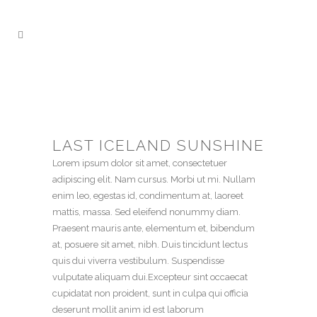
LAST ICELAND SUNSHINE
Lorem ipsum dolor sit amet, consectetuer
adipiscing elit. Nam cursus. Morbi ut mi. Nullam
enim leo, egestas id, condimentum at, laoreet
mattis, massa. Sed eleifend nonummy diam.
Praesent mauris ante, elementum et, bibendum
at, posuere sit amet, nibh. Duis tincidunt lectus
quis dui viverra vestibulum. Suspendisse
vulputate aliquam dui.Excepteur sint occaecat
cupidatat non proident, sunt in culpa qui officia
deserunt mollit anim id est laborum