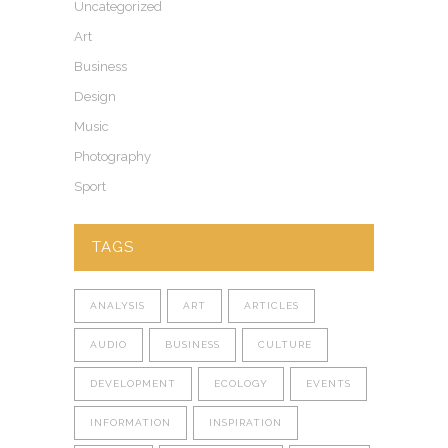
Uncategorized
Art
Business
Design
Music
Photography
Sport
TAGS
ANALYSIS
ART
ARTICLES
AUDIO
BUSINESS
CULTURE
DEVELOPMENT
ECOLOGY
EVENTS
INFORMATION
INSPIRATION