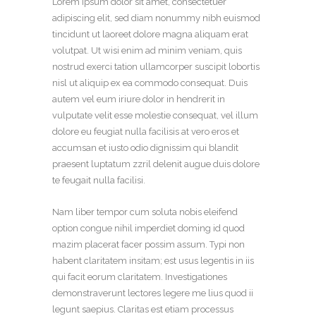
Lorem ipsum dolor sit amet, consectetuer
adipiscing elit, sed diam nonummy nibh euismod
tincidunt ut laoreet dolore magna aliquam erat
volutpat. Ut wisi enim ad minim veniam, quis
nostrud exerci tation ullamcorper suscipit lobortis
nisl ut aliquip ex ea commodo consequat. Duis
autem vel eum iriure dolor in hendrerit in
vulputate velit esse molestie consequat, vel illum
dolore eu feugiat nulla facilisis at vero eros et
accumsan et iusto odio dignissim qui blandit
praesent luptatum zzril delenit augue duis dolore
te feugait nulla facilisi.
Nam liber tempor cum soluta nobis eleifend
option congue nihil imperdiet doming id quod
mazim placerat facer possim assum. Typi non
habent claritatem insitam; est usus legentis in iis
qui facit eorum claritatem. Investigationes
demonstraverunt lectores legere me lius quod ii
legunt saepius. Claritas est etiam processus