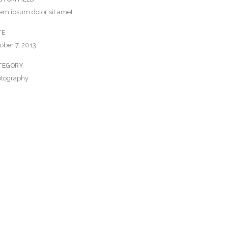
em ipsum dolor sit amet
TE
ober 7, 2013
TEGORY
otography