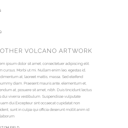
G
Q
OTHER VOLCANO ARTWORK
em ipsum dolor sit amet, consectetuer adipiscing elit.
 cursus. Morbi ut mi. Nullam enim leo, egestas id,
dimentum at, laoreet mattis, massa. Sed eleifend
ummy diam. Praesent mauris ante, elementum et,
endum at, posuere sit amet, nibh. Duis tincidunt lectus
s dui viverra vestibulum. Suspendisse vulputate
quam dui.Excepteur sint occaecat cupidatat non
ident, sunt in culpa qui officia deserunt mollit anim id
 laborum
STOM FIELD