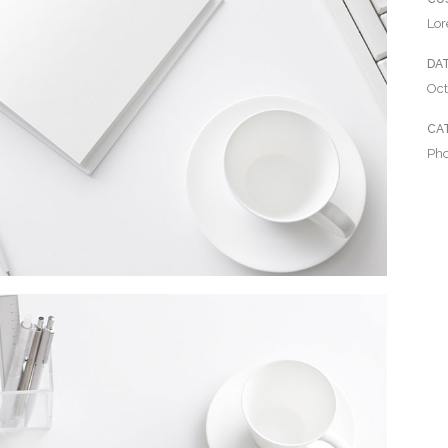
Lor
DA
Oct
CA
Ph