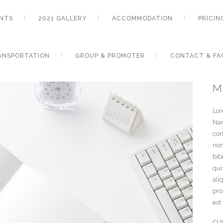
NTS
2021 GALLERY
ACCOMMODATION
PRICIN
ANSPORTATION
GROUP & PROMOTER
CONTACT & FA
M
Lor
Nam
con
non
bib
qui
ali
pro
est
CU